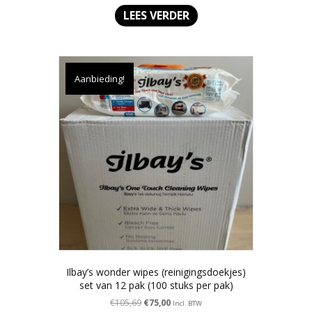
was:
is:
LEES VERDER
€17,50.
€16,00.
Aanbieding!
Ilbay’s wonder wipes (reinigingsdoekjes)
set van 12 pak (100 stuks per pak)
Oorspronkelijke
Huidige
€
105,69
€
75,00
Incl. BTW