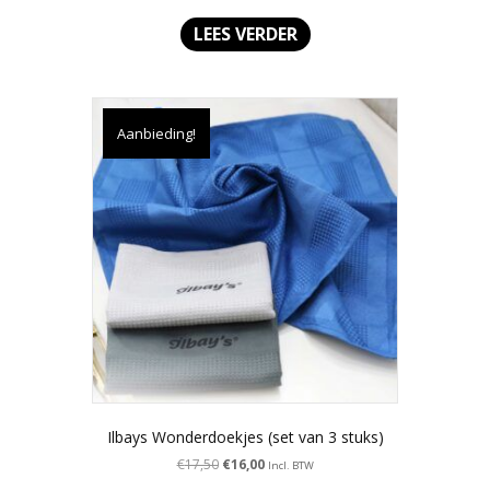
LEES VERDER
Aanbieding!
Ilbays Wonderdoekjes (set van 3 stuks)
Oorspronkelijke
Huidige
€
17,50
€
16,00
Incl. BTW
prijs
prijs