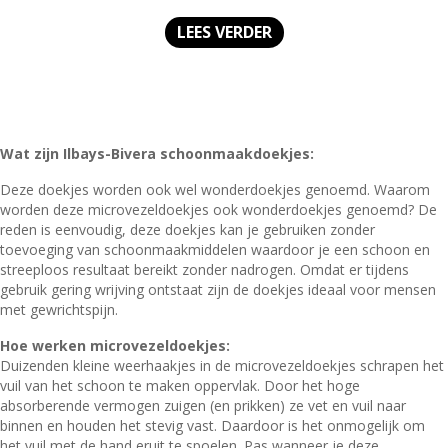
prijs
prijs
was:
is:
LEES VERDER
€105,69.
€75,00.
Wat zijn Ilbays-Bivera schoonmaakdoekjes:
Deze doekjes worden ook wel wonderdoekjes genoemd. Waarom
worden deze microvezeldoekjes ook wonderdoekjes genoemd? De
reden is eenvoudig, deze doekjes kan je gebruiken zonder
toevoeging van schoonmaakmiddelen waardoor je een schoon en
streeploos resultaat bereikt zonder nadrogen. Omdat er tijdens
gebruik gering wrijving ontstaat zijn de doekjes ideaal voor mensen
met gewrichtspijn.
Hoe werken microvezeldoekjes:
Duizenden kleine weerhaakjes in de microvezeldoekjes schrapen het
vuil van het schoon te maken oppervlak. Door het hoge
absorberende vermogen zuigen (en prikken) ze vet en vuil naar
binnen en houden het stevig vast. Daardoor is het onmogelijk om
het vuil met de hand eruit te spoelen. Pas wanneer je deze